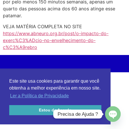
por pelo menos 150 minutos semanais, apenas um
quarto das pessoas acima dos 60 anos atinge esse
patamar.
VEJA MATÉRIA COMPLETA NO SITE
https://www.abneuro.org.br/post/o-impacto-do-
exerc%C3%ADcio-no-envelhecimento-do-
c%C3%A9rebro
Este site usa cookies para garantir que você
obtenha a melhor experiência em nosso site.
Ler a Política de Privacidade
Estou de Acordo
Precisa de Ajuda ?
Open ch