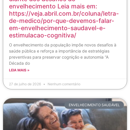
envelhecimento Leia mais em:
https://veja.abril.com.br/coluna/letra-
de-medico/por-que-devemos-falar-
em-envelhecimento-saudavel-e-
estimulacao-cognitiva/
O envelhecimento da população impõe novos desafios à
saúde pública e reforça a importância de estratégias
preventivas para preservar cognição e autonomia “A
Década do
LEIA MAIS »
27 de julho de 2026
Nenhum comentário
ENVELHECIMENTO SAUDÁVEL